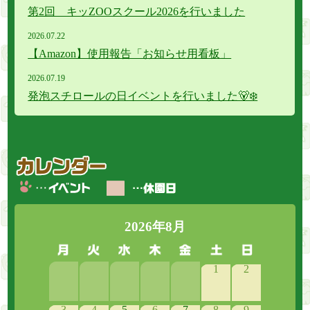
第2回 キッZOOスクール2026を行いました
2026.
07.
22
【Amazon】使用報告「お知らせ用看板」
2026.
07.
19
発泡スチロールの日イベントを行いました🐻‍❄️
2026年8月
1
2
3
4
5
6
7
8
9