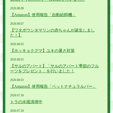
2026.
08.
09
【Amazon】使用報告「自動給餌機」
2026.
08.
07
【ワタボウシタマリンの赤ちゃんが誕生しまし
た！】
2026.
08.
05
【ホッキョクグマ】ユキの暑さ対策
2026.
08.
05
【サルのアパート】「サルのアパート季節のフル
ーツをプレゼント」を行いました！
2026.
08.
03
【Amazon】使用報告「ペットナチュラルバー」
2026.
07.
30
トラの水堀清掃中
2026.
07.
26