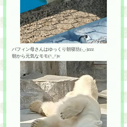
バフィン母さんはゆっくり朝寝坊(-_-)zzz
朝から元気なモモ(^_^)v