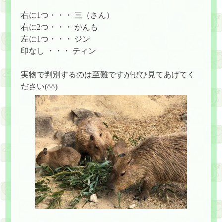
右に1つ・・・ 三（さん）
右に2つ・・・ がんも
左に1つ・・・ ジン
印なし ・・・ ティン
実物で判別するのは至難ですがぜひ見てあげてく
ださい(^^)