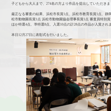
子どもから大人まで、274名の方より作品を提出していただきま
厳正なる審査の結果、浜松市長賞1点、浜松市教育長賞1点、静岡
松市動物園長賞1点 浜松市動物園協会理事長賞1点 審査員特別賞
ほか特選4点、準特選8点、入選10点の計28点の作品が入賞され
本日12月27日に表彰式を行いました。