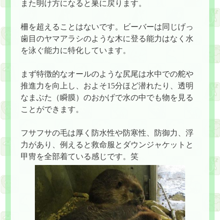
また明け方になると巣に戻ります。
柵を超えることはないです。ビーバーは同じげっ
歯目のヤマアラシのような木に登る能力はなく水
を泳ぐ能力に特化しています。
まず特徴的なオールのような尻尾は水中での舵や
推進力を向上し、およそ15分ほど潜れたり、透明
なまぶた（瞬膜）のおかげで水の中でも物を見る
ことができます。
フサフサの毛は厚く防水性や防寒性、防御力、浮
力があり、例えると救命服とダウンジャケットと
甲冑を全部着ている感じです。笑