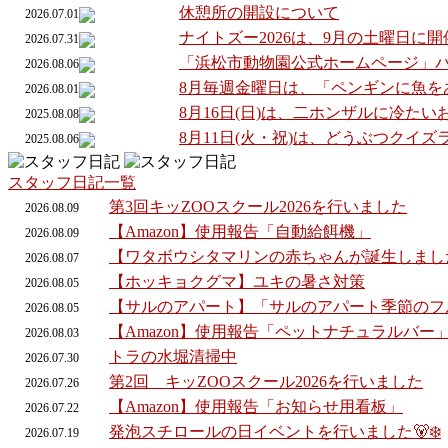
休憩所の開設について
2026.07.01
ナイトズー2026は、9月の土曜日に
2026.07.31
「浜松市動物園公式ホームページ」
2026.08.06
8月毎週金曜日は、「ペンギンに魚を
2026.08.01
8月16日(日)は、二ホンザルに冷た
2025.08.08
8月11日(火・祝)は、どうぶつクイ
2025.08.06
スタッフ日記一覧
第3回キッZOOスクール2026を行いました
2026.
08.
09
【Amazon】使用報告「自動給餌機」
2026.
08.
09
【ワタボウシタマリンの赤ちゃんが誕生しまし
2026.
08.
07
【ホッキョクグマ】ユキの暑さ対策
2026.
08.
05
【サルのアパート】「サルのアパート季節のフ
2026.
08.
05
【Amazon】使用報告「ペットナチュラルバー
2026.
08.
03
トラの水堀清掃中
2026.
07.
30
第2回 キッZOOスクール2026を行いました
2026.
07.
26
【Amazon】使用報告「お知らせ用看板」
2026.
07.
22
発泡スチロールの日イベントを行いました🐻‍❄️
2026.
07.
19