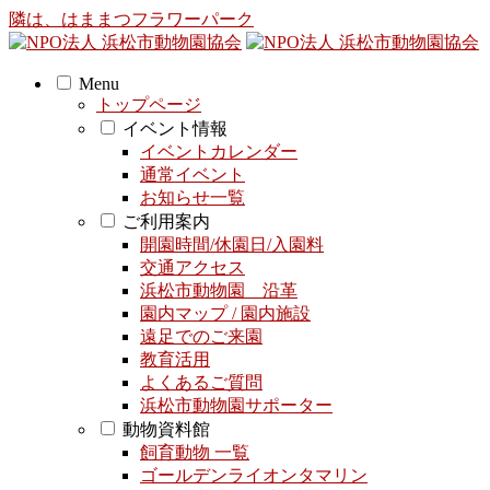
隣は、はままつフラワーパーク
Menu
トップページ
イベント情報
イベントカレンダー
通常イベント
お知らせ一覧
ご利用案内
開園時間/休園日/入園料
交通アクセス
浜松市動物園 沿革
園内マップ / 園内施設
遠足でのご来園
教育活用
よくあるご質問
浜松市動物園サポーター
動物資料館
飼育動物 一覧
ゴールデンライオンタマリン