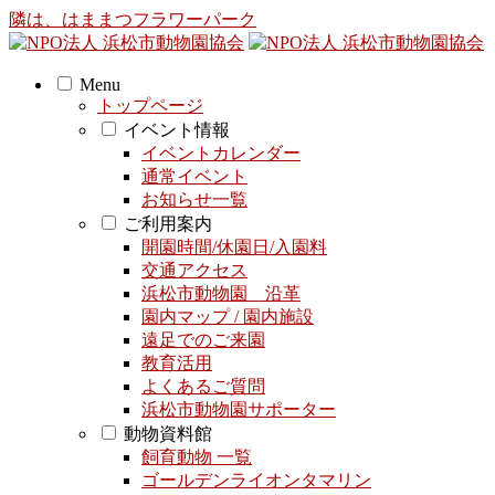
隣は、はままつフラワーパーク
Menu
トップページ
イベント情報
イベントカレンダー
通常イベント
お知らせ一覧
ご利用案内
開園時間/休園日/入園料
交通アクセス
浜松市動物園 沿革
園内マップ / 園内施設
遠足でのご来園
教育活用
よくあるご質問
浜松市動物園サポーター
動物資料館
飼育動物 一覧
ゴールデンライオンタマリン