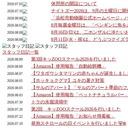
休憩所の開設について
2026.07.01
ナイトズー2026は、9月の土曜日に
2026.07.31
「浜松市動物園公式ホームページ」
2026.08.06
8月毎週金曜日は、「ペンギンに魚を
2026.08.01
8月16日(日)は、二ホンザルに冷た
2026.08.08
8月11日(火・祝)は、どうぶつクイ
2026.08.06
スタッフ日記一覧
第3回キッZOOスクール2026を行いました
2026.
08.
09
【Amazon】使用報告「自動給餌機」
2026.
08.
09
【ワタボウシタマリンの赤ちゃんが誕生しまし
2026.
08.
07
【ホッキョクグマ】ユキの暑さ対策
2026.
08.
05
【サルのアパート】「サルのアパート季節のフ
2026.
08.
05
【Amazon】使用報告「ペットナチュラルバー
2026.
08.
03
トラの水堀清掃中
2026.
07.
30
第2回 キッZOOスクール2026を行いました
2026.
07.
26
【Amazon】使用報告「お知らせ用看板」
2026.
07.
22
発泡スチロールの日イベントを行いました🐻‍❄️
2026.
07.
19