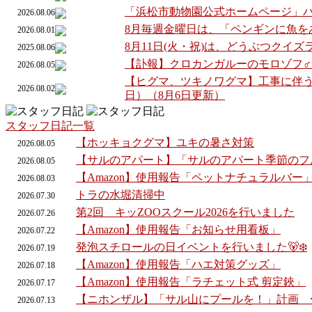
「浜松市動物園公式ホームページ」
2026.08.06
8月毎週金曜日は、「ペンギンに魚を
2026.08.01
8月11日(火・祝)は、どうぶつクイ
2025.08.06
【訃報】クロカンガルーのモロゾフ
2026.08.05
【ヒグマ、ツキノワグマ】工事に伴う
2026.08.02
日）（8月6日更新）
スタッフ日記一覧
【ホッキョクグマ】ユキの暑さ対策
2026.
08.
05
【サルのアパート】「サルのアパート季節のフ
2026.
08.
05
【Amazon】使用報告「ペットナチュラルバー
2026.
08.
03
トラの水堀清掃中
2026.
07.
30
第2回 キッZOOスクール2026を行いました
2026.
07.
26
【Amazon】使用報告「お知らせ用看板」
2026.
07.
22
発泡スチロールの日イベントを行いました🐻‍❄️
2026.
07.
19
【Amazon】使用報告「ハエ対策グッズ」
2026.
07.
18
【Amazon】使用報告「ラチェット式 剪定鋏」
2026.
07.
17
【ニホンザル】「サル山にプールを！」計画 
2026.
07.
13