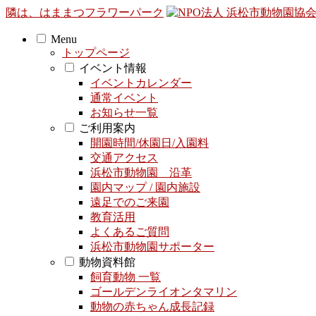
隣は、はままつフラワーパーク
Menu
トップページ
イベント情報
イベントカレンダー
通常イベント
お知らせ一覧
ご利用案内
開園時間/休園日/入園料
交通アクセス
浜松市動物園 沿革
園内マップ / 園内施設
遠足でのご来園
教育活用
よくあるご質問
浜松市動物園サポーター
動物資料館
飼育動物 一覧
ゴールデンライオンタマリン
動物の赤ちゃん成長記録