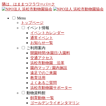
隣は、はままつフラワーパーク
Menu
トップページ
イベント情報
イベントカレンダー
通常イベント
お知らせ一覧
ご利用案内
開園時間/休園日/入園料
交通アクセス
浜松市動物園 沿革
園内マップ / 園内施設
遠足でのご来園
教育活用
よくあるご質問
浜松市動物園サポーター
動物資料館
飼育動物 一覧
ゴールデンライオンタマリン