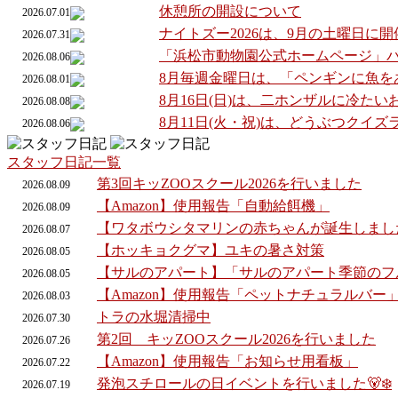
休憩所の開設について
2026.07.01
ナイトズー2026は、9月の土曜日に
2026.07.31
「浜松市動物園公式ホームページ」
2026.08.06
8月毎週金曜日は、「ペンギンに魚を
2026.08.01
8月16日(日)は、二ホンザルに冷た
2026.08.08
8月11日(火・祝)は、どうぶつクイ
2026.08.06
スタッフ日記一覧
第3回キッZOOスクール2026を行いました
2026.
08.
09
【Amazon】使用報告「自動給餌機」
2026.
08.
09
【ワタボウシタマリンの赤ちゃんが誕生しまし
2026.
08.
07
【ホッキョクグマ】ユキの暑さ対策
2026.
08.
05
【サルのアパート】「サルのアパート季節のフ
2026.
08.
05
【Amazon】使用報告「ペットナチュラルバー
2026.
08.
03
トラの水堀清掃中
2026.
07.
30
第2回 キッZOOスクール2026を行いました
2026.
07.
26
【Amazon】使用報告「お知らせ用看板」
2026.
07.
22
発泡スチロールの日イベントを行いました🐻‍❄️
2026.
07.
19