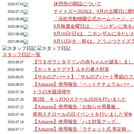
休憩所の開設について
2026.07.01
ナイトズー2026は、9月の土曜日に
2026.07.31
「浜松市動物園公式ホームページ」
2026.08.06
8月毎週金曜日は、「ペンギンに魚を
2026.08.01
8月16日(日)は、二ホンザルに冷た
2025.08.08
8月11日(火・祝)は、どうぶつクイ
2025.08.06
スタッフ日記一覧
【ワタボウシタマリンの赤ちゃんが誕生しまし
2026.
08.
07
【ホッキョクグマ】ユキの暑さ対策
2026.
08.
05
【サルのアパート】「サルのアパート季節のフ
2026.
08.
05
【Amazon】使用報告「ペットナチュラルバー
2026.
08.
03
トラの水堀清掃中
2026.
07.
30
第2回 キッZOOスクール2026を行いました
2026.
07.
26
【Amazon】使用報告「お知らせ用看板」
2026.
07.
22
発泡スチロールの日イベントを行いました🐻‍❄️
2026.
07.
19
【Amazon】使用報告「ハエ対策グッズ」
2026.
07.
18
【Amazon】使用報告「ラチェット式 剪定鋏」
2026.
07.
17