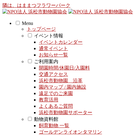
隣は、はままつフラワーパーク
Menu
トップページ
イベント情報
イベントカレンダー
通常イベント
お知らせ一覧
ご利用案内
開園時間/休園日/入園料
交通アクセス
浜松市動物園 沿革
園内マップ / 園内施設
遠足でのご来園
教育活用
よくあるご質問
浜松市動物園サポーター
動物資料館
飼育動物 一覧
ゴールデンライオンタマリン