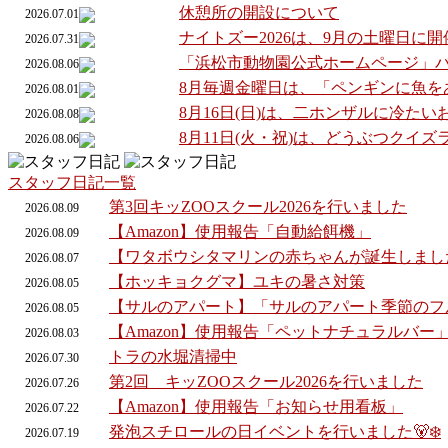
休憩所の開設について
2026.07.01
ナイトズー2026は、9月の土曜日に
2026.07.31
「浜松市動物園公式ホームページ」
2026.08.06
8月毎週金曜日は、「ペンギンに魚を
2026.08.01
8月16日(日)は、二ホンザルに冷た
2026.08.08
8月11日(火・祝)は、どうぶつクイ
2026.08.06
スタッフ日記一覧
第3回キッZOOスクール2026を行いました
2026.
08.
09
【Amazon】使用報告「自動給餌機」
2026.
08.
09
【ワタボウシタマリンの赤ちゃんが誕生しまし
2026.
08.
07
【ホッキョクグマ】ユキの暑さ対策
2026.
08.
05
【サルのアパート】「サルのアパート季節のフ
2026.
08.
05
【Amazon】使用報告「ペットナチュラルバー
2026.
08.
03
トラの水堀清掃中
2026.
07.
30
第2回 キッZOOスクール2026を行いました
2026.
07.
26
【Amazon】使用報告「お知らせ用看板」
2026.
07.
22
発泡スチロールの日イベントを行いました🐻‍❄️
2026.
07.
19