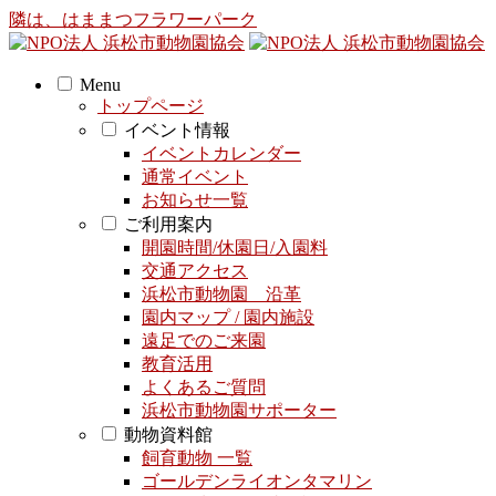
隣は、はままつフラワーパーク
Menu
トップページ
イベント情報
イベントカレンダー
通常イベント
お知らせ一覧
ご利用案内
開園時間/休園日/入園料
交通アクセス
浜松市動物園 沿革
園内マップ / 園内施設
遠足でのご来園
教育活用
よくあるご質問
浜松市動物園サポーター
動物資料館
飼育動物 一覧
ゴールデンライオンタマリン