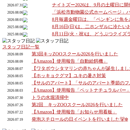
ナイトズー2026は、9月の土曜日に
2026.07.31
「浜松市動物園公式ホームページ」
2026.08.06
8月毎週金曜日は、「ペンギンに魚を
2026.08.01
8月16日(日)は、二ホンザルに冷た
2025.08.08
8月11日(火・祝)は、どうぶつクイ
2025.08.06
スタッフ日記一覧
第3回キッZOOスクール2026を行いました
2026.
08.
09
【Amazon】使用報告「自動給餌機」
2026.
08.
09
【ワタボウシタマリンの赤ちゃんが誕生しまし
2026.
08.
07
【ホッキョクグマ】ユキの暑さ対策
2026.
08.
05
【サルのアパート】「サルのアパート季節のフ
2026.
08.
05
【Amazon】使用報告「ペットナチュラルバー
2026.
08.
03
トラの水堀清掃中
2026.
07.
30
第2回 キッZOOスクール2026を行いました
2026.
07.
26
【Amazon】使用報告「お知らせ用看板」
2026.
07.
22
発泡スチロールの日イベントを行いました🐻‍❄️
2026.
07.
19