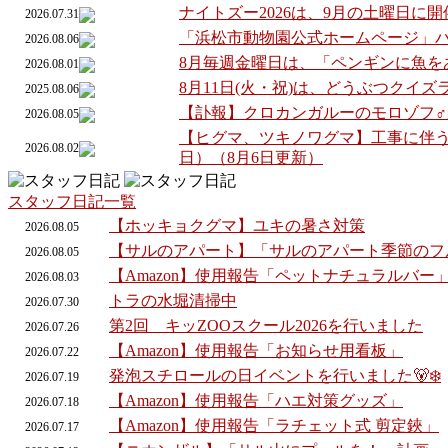
ナイトズー2026は、9月の土曜日に
2026.07.31
「浜松市動物園公式ホームページ」
2026.08.06
8月毎週金曜日は、「ペンギンに魚を
2026.08.01
8月11日(火・祝)は、どうぶつクイ
2025.08.06
【訃報】クロカンガルーのモロゾフ
2026.08.05
【ヒグマ、ツキノワグマ】工事に伴う
2026.08.02
日）（8月6日更新）
スタッフ日記一覧
【ホッキョクグマ】ユキの暑さ対策
2026.
08.
05
【サルのアパート】「サルのアパート季節のフ
2026.
08.
05
【Amazon】使用報告「ペットナチュラルバー
2026.
08.
03
トラの水堀清掃中
2026.
07.
30
第2回 キッZOOスクール2026を行いました
2026.
07.
26
【Amazon】使用報告「お知らせ用看板」
2026.
07.
22
発泡スチロールの日イベントを行いました🐻‍❄️
2026.
07.
19
【Amazon】使用報告「ハエ対策グッズ」
2026.
07.
18
【Amazon】使用報告「ラチェット式 剪定鋏」
2026.
07.
17