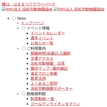
隣は、はままつフラワーパーク
Menu
トップページ
イベント情報
イベントカレンダー
通常イベント
お知らせ一覧
ご利用案内
開園時間/休園日/入園料
交通アクセス
浜松市動物園 沿革
園内マップ / 園内施設
遠足でのご来園
教育活用
よくあるご質問
浜松市動物園サポーター
動物資料館
飼育動物 一覧
ゴールデンライオンタマリン