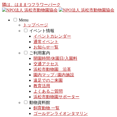
隣は、はままつフラワーパーク
Menu
トップページ
イベント情報
イベントカレンダー
通常イベント
お知らせ一覧
ご利用案内
開園時間/休園日/入園料
交通アクセス
浜松市動物園 沿革
園内マップ / 園内施設
遠足でのご来園
教育活用
よくあるご質問
浜松市動物園サポーター
動物資料館
飼育動物 一覧
ゴールデンライオンタマリン