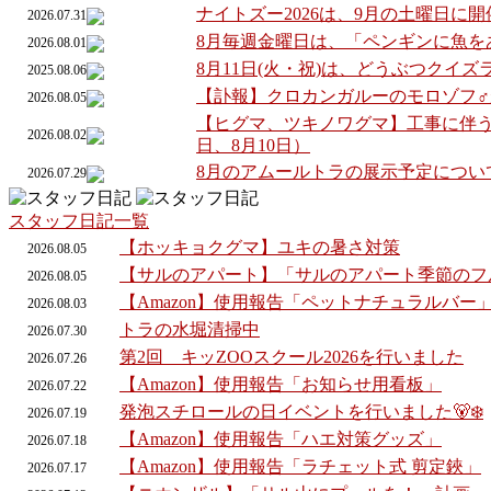
ナイトズー2026は、9月の土曜日に
2026.07.31
8月毎週金曜日は、「ペンギンに魚を
2026.08.01
8月11日(火・祝)は、どうぶつクイ
2025.08.06
【訃報】クロカンガルーのモロゾフ
2026.08.05
【ヒグマ、ツキノワグマ】工事に伴う
2026.08.02
日、8月10日）
8月のアムールトラの展示予定につい
2026.07.29
スタッフ日記一覧
【ホッキョクグマ】ユキの暑さ対策
2026.
08.
05
【サルのアパート】「サルのアパート季節のフ
2026.
08.
05
【Amazon】使用報告「ペットナチュラルバー
2026.
08.
03
トラの水堀清掃中
2026.
07.
30
第2回 キッZOOスクール2026を行いました
2026.
07.
26
【Amazon】使用報告「お知らせ用看板」
2026.
07.
22
発泡スチロールの日イベントを行いました🐻‍❄️
2026.
07.
19
【Amazon】使用報告「ハエ対策グッズ」
2026.
07.
18
【Amazon】使用報告「ラチェット式 剪定鋏」
2026.
07.
17