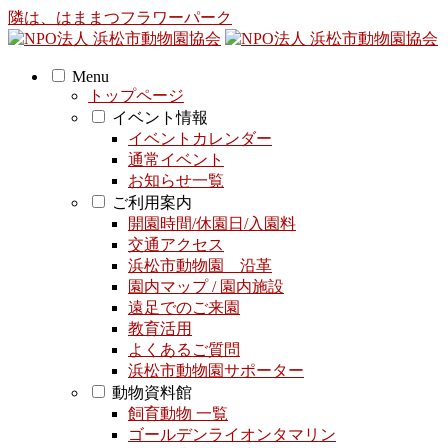
隣は、はままつフラワーパーク
Menu
トップページ
イベント情報
イベントカレンダー
通常イベント
お知らせ一覧
ご利用案内
開園時間/休園日/入園料
交通アクセス
浜松市動物園 沿革
園内マップ / 園内施設
遠足でのご来園
教育活用
よくあるご質問
浜松市動物園サポーター
動物資料館
飼育動物 一覧
ゴールデンライオンタマリン