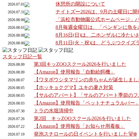
休憩所の開設について
2026.07.01
ナイトズー2026は、9月の土曜日に
2026.07.31
「浜松市動物園公式ホームページ」
2026.08.06
8月毎週金曜日は、「ペンギンに魚を
2026.08.01
8月16日(日)は、二ホンザルに冷た
2026.08.08
8月11日(火・祝)は、どうぶつクイ
2026.08.06
スタッフ日記一覧
第3回キッZOOスクール2026を行いました
2026.
08.
09
【Amazon】使用報告「自動給餌機」
2026.
08.
09
【ワタボウシタマリンの赤ちゃんが誕生しまし
2026.
08.
07
【ホッキョクグマ】ユキの暑さ対策
2026.
08.
05
【サルのアパート】「サルのアパート季節のフ
2026.
08.
05
【Amazon】使用報告「ペットナチュラルバー
2026.
08.
03
トラの水堀清掃中
2026.
07.
30
第2回 キッZOOスクール2026を行いました
2026.
07.
26
【Amazon】使用報告「お知らせ用看板」
2026.
07.
22
発泡スチロールの日イベントを行いました🐻‍❄️
2026.
07.
19