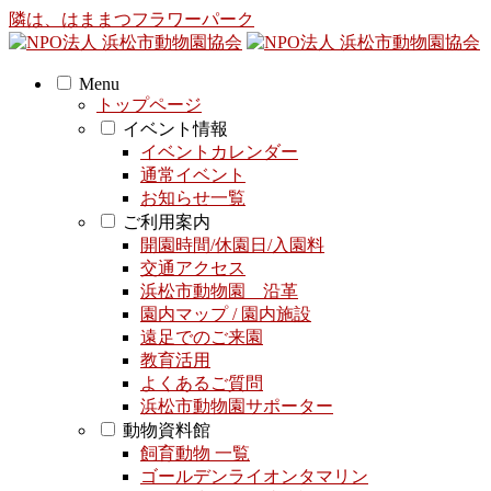
隣は、はままつフラワーパーク
Menu
トップページ
イベント情報
イベントカレンダー
通常イベント
お知らせ一覧
ご利用案内
開園時間/休園日/入園料
交通アクセス
浜松市動物園 沿革
園内マップ / 園内施設
遠足でのご来園
教育活用
よくあるご質問
浜松市動物園サポーター
動物資料館
飼育動物 一覧
ゴールデンライオンタマリン