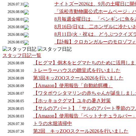
ナイトズー2026は、9月の土曜日に
2026.07.31
「浜松市動物園公式ホームページ」
2026.08.06
8月毎週金曜日は、「ペンギンに魚を
2026.08.01
8月16日(日)は、二ホンザルに冷た
2026.08.08
8月11日(火・祝)は、どうぶつクイ
2026.08.06
【訃報】クロカンガルーのモロゾフ
2026.08.05
スタッフ日記一覧
【ヒグマ】倒木をヒグマたちのために活用しま
2026.
08.
09
トレーラーハウスの贈呈式を行いました
2026.
08.
10
第3回キッZOOスクール2026を行いました
2026.
08.
09
【Amazon】使用報告「自動給餌機」
2026.
08.
09
【ワタボウシタマリンの赤ちゃんが誕生しまし
2026.
08.
07
【ホッキョクグマ】ユキの暑さ対策
2026.
08.
05
【サルのアパート】「サルのアパート季節のフ
2026.
08.
05
【Amazon】使用報告「ペットナチュラルバー
2026.
08.
03
トラの水堀清掃中
2026.
07.
30
第2回 キッZOOスクール2026を行いました
2026.
07.
26