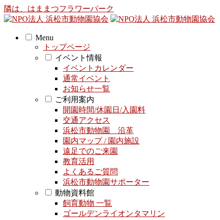
隣は、はままつフラワーパーク
Menu
トップページ
イベント情報
イベントカレンダー
通常イベント
お知らせ一覧
ご利用案内
開園時間/休園日/入園料
交通アクセス
浜松市動物園 沿革
園内マップ / 園内施設
遠足でのご来園
教育活用
よくあるご質問
浜松市動物園サポーター
動物資料館
飼育動物 一覧
ゴールデンライオンタマリン