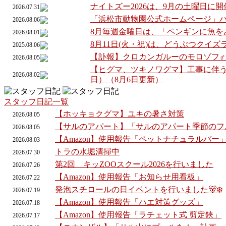
ナイトズー2026は、9月の土曜日に
2026.07.31
「浜松市動物園公式ホームページ」
2026.08.06
8月毎週金曜日は、「ペンギンに魚を
2026.08.01
8月11日(火・祝)は、どうぶつクイ
2025.08.06
【訃報】クロカンガルーのモロゾフ
2026.08.05
【ヒグマ、ツキノワグマ】工事に伴う
2026.08.02
日）（8月6日更新）
スタッフ日記一覧
【ホッキョクグマ】ユキの暑さ対策
2026.
08.
05
【サルのアパート】「サルのアパート季節のフ
2026.
08.
05
【Amazon】使用報告「ペットナチュラルバー
2026.
08.
03
トラの水堀清掃中
2026.
07.
30
第2回 キッZOOスクール2026を行いました
2026.
07.
26
【Amazon】使用報告「お知らせ用看板」
2026.
07.
22
発泡スチロールの日イベントを行いました🐻‍❄️
2026.
07.
19
【Amazon】使用報告「ハエ対策グッズ」
2026.
07.
18
【Amazon】使用報告「ラチェット式 剪定鋏」
2026.
07.
17