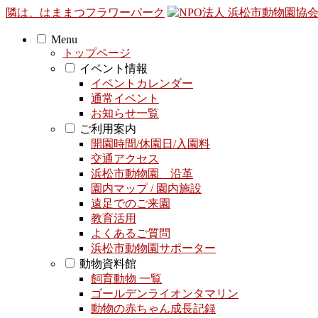
隣は、はままつフラワーパーク
Menu
トップページ
イベント情報
イベントカレンダー
通常イベント
お知らせ一覧
ご利用案内
開園時間/休園日/入園料
交通アクセス
浜松市動物園 沿革
園内マップ / 園内施設
遠足でのご来園
教育活用
よくあるご質問
浜松市動物園サポーター
動物資料館
飼育動物 一覧
ゴールデンライオンタマリン
動物の赤ちゃん成長記録