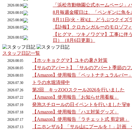
「浜松市動物園公式ホームページ」
2026.08.06
8月毎週金曜日は、「ペンギンに魚を
2026.08.01
8月11日(火・祝)は、どうぶつクイ
2025.08.06
【訃報】クロカンガルーのモロゾフ
2026.08.05
【ヒグマ、ツキノワグマ】工事に伴う
2026.08.02
日）（8月6日更新）
スタッフ日記一覧
【ホッキョクグマ】ユキの暑さ対策
2026.
08.
05
【サルのアパート】「サルのアパート季節のフ
2026.
08.
05
【Amazon】使用報告「ペットナチュラルバー
2026.
08.
03
トラの水堀清掃中
2026.
07.
30
第2回 キッZOOスクール2026を行いました
2026.
07.
26
【Amazon】使用報告「お知らせ用看板」
2026.
07.
22
発泡スチロールの日イベントを行いました🐻‍❄️
2026.
07.
19
【Amazon】使用報告「ハエ対策グッズ」
2026.
07.
18
【Amazon】使用報告「ラチェット式 剪定鋏」
2026.
07.
17
【ニホンザル】「サル山にプールを！」計画 
2026.
07.
13