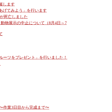
開催します
あげてみよう」を行います
♂が死亡しました
動物展示の中止について（8月4日～7
て
ルーツをプレゼント」を行いました！
」
〜作業3日目から完成まで〜