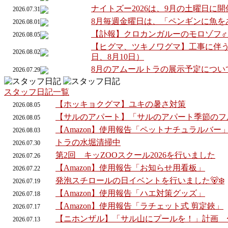
ナイトズー2026は、9月の土曜日に
2026.07.31
8月毎週金曜日は、「ペンギンに魚を
2026.08.01
【訃報】クロカンガルーのモロゾフ
2026.08.05
【ヒグマ、ツキノワグマ】工事に伴う
2026.08.02
日、8月10日）
8月のアムールトラの展示予定につい
2026.07.29
スタッフ日記一覧
【ホッキョクグマ】ユキの暑さ対策
2026.
08.
05
【サルのアパート】「サルのアパート季節のフ
2026.
08.
05
【Amazon】使用報告「ペットナチュラルバー
2026.
08.
03
トラの水堀清掃中
2026.
07.
30
第2回 キッZOOスクール2026を行いました
2026.
07.
26
【Amazon】使用報告「お知らせ用看板」
2026.
07.
22
発泡スチロールの日イベントを行いました🐻‍❄️
2026.
07.
19
【Amazon】使用報告「ハエ対策グッズ」
2026.
07.
18
【Amazon】使用報告「ラチェット式 剪定鋏」
2026.
07.
17
【ニホンザル】「サル山にプールを！」計画 
2026.
07.
13