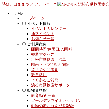
隣は、はままつフラワーパーク
Menu
トップページ
イベント情報
イベントカレンダー
通常イベント
お知らせ一覧
ご利用案内
開園時間/休園日/入園料
交通アクセス
浜松市動物園 沿革
園内マップ / 園内施設
遠足でのご来園
教育活用
よくあるご質問
浜松市動物園サポーター
動物資料館
飼育動物 一覧
ゴールデンライオンタマリン
動物の赤ちゃん成長記録