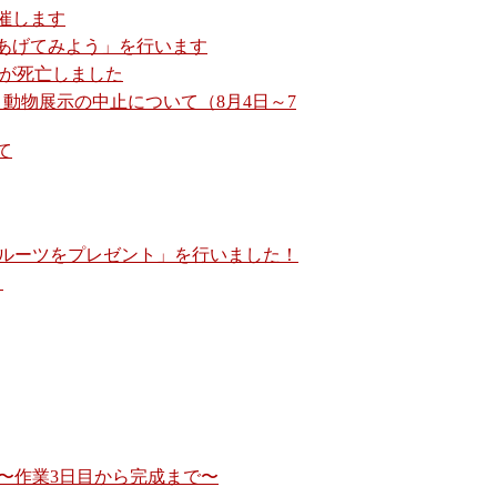
開催します
あげてみよう」を行います
♂が死亡しました
動物展示の中止について（8月4日～7
て
ルーツをプレゼント」を行いました！
」
〜作業3日目から完成まで〜