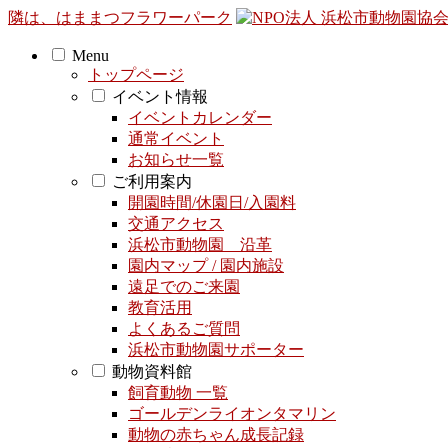
隣は、はままつフラワーパーク
Menu
トップページ
イベント情報
イベントカレンダー
通常イベント
お知らせ一覧
ご利用案内
開園時間/休園日/入園料
交通アクセス
浜松市動物園 沿革
園内マップ / 園内施設
遠足でのご来園
教育活用
よくあるご質問
浜松市動物園サポーター
動物資料館
飼育動物 一覧
ゴールデンライオンタマリン
動物の赤ちゃん成長記録