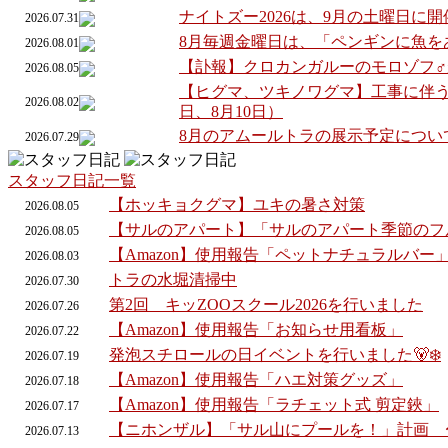
ナイトズー2026は、9月の土曜日に
2026.07.31
8月毎週金曜日は、「ペンギンに魚を
2026.08.01
【訃報】クロカンガルーのモロゾフ
2026.08.05
【ヒグマ、ツキノワグマ】工事に伴う
2026.08.02
日、8月10日）
8月のアムールトラの展示予定につい
2026.07.29
スタッフ日記一覧
【ホッキョクグマ】ユキの暑さ対策
2026.
08.
05
【サルのアパート】「サルのアパート季節のフ
2026.
08.
05
【Amazon】使用報告「ペットナチュラルバー
2026.
08.
03
トラの水堀清掃中
2026.
07.
30
第2回 キッZOOスクール2026を行いました
2026.
07.
26
【Amazon】使用報告「お知らせ用看板」
2026.
07.
22
発泡スチロールの日イベントを行いました🐻‍❄️
2026.
07.
19
【Amazon】使用報告「ハエ対策グッズ」
2026.
07.
18
【Amazon】使用報告「ラチェット式 剪定鋏」
2026.
07.
17
【ニホンザル】「サル山にプールを！」計画 
2026.
07.
13