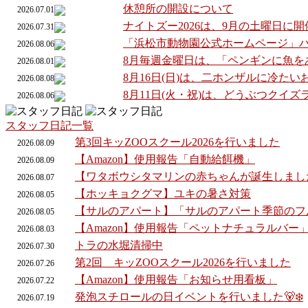
休憩所の開設について
2026.07.01
ナイトズー2026は、9月の土曜日に
2026.07.31
「浜松市動物園公式ホームページ」
2026.08.06
8月毎週金曜日は、「ペンギンに魚を
2026.08.01
8月16日(日)は、二ホンザルに冷た
2026.08.08
8月11日(火・祝)は、どうぶつクイ
2026.08.06
スタッフ日記一覧
第3回キッZOOスクール2026を行いました
2026.
08.
09
【Amazon】使用報告「自動給餌機」
2026.
08.
09
【ワタボウシタマリンの赤ちゃんが誕生しまし
2026.
08.
07
【ホッキョクグマ】ユキの暑さ対策
2026.
08.
05
【サルのアパート】「サルのアパート季節のフ
2026.
08.
05
【Amazon】使用報告「ペットナチュラルバー
2026.
08.
03
トラの水堀清掃中
2026.
07.
30
第2回 キッZOOスクール2026を行いました
2026.
07.
26
【Amazon】使用報告「お知らせ用看板」
2026.
07.
22
発泡スチロールの日イベントを行いました🐻‍❄️
2026.
07.
19