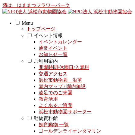
隣は、はままつフラワーパーク
Menu
トップページ
イベント情報
イベントカレンダー
通常イベント
お知らせ一覧
ご利用案内
開園時間/休園日/入園料
交通アクセス
浜松市動物園 沿革
園内マップ / 園内施設
遠足でのご来園
教育活用
よくあるご質問
浜松市動物園サポーター
動物資料館
飼育動物 一覧
ゴールデンライオンタマリン