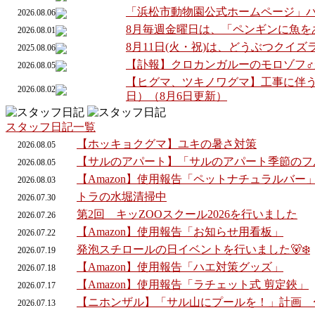
「浜松市動物園公式ホームページ」
2026.08.06
8月毎週金曜日は、「ペンギンに魚を
2026.08.01
8月11日(火・祝)は、どうぶつクイ
2025.08.06
【訃報】クロカンガルーのモロゾフ
2026.08.05
【ヒグマ、ツキノワグマ】工事に伴う
2026.08.02
日）（8月6日更新）
スタッフ日記一覧
【ホッキョクグマ】ユキの暑さ対策
2026.
08.
05
【サルのアパート】「サルのアパート季節のフ
2026.
08.
05
【Amazon】使用報告「ペットナチュラルバー
2026.
08.
03
トラの水堀清掃中
2026.
07.
30
第2回 キッZOOスクール2026を行いました
2026.
07.
26
【Amazon】使用報告「お知らせ用看板」
2026.
07.
22
発泡スチロールの日イベントを行いました🐻‍❄️
2026.
07.
19
【Amazon】使用報告「ハエ対策グッズ」
2026.
07.
18
【Amazon】使用報告「ラチェット式 剪定鋏」
2026.
07.
17
【ニホンザル】「サル山にプールを！」計画 
2026.
07.
13