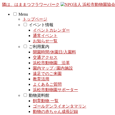
隣は、はままつフラワーパーク
Menu
トップページ
イベント情報
イベントカレンダー
通常イベント
お知らせ一覧
ご利用案内
開園時間/休園日/入園料
交通アクセス
浜松市動物園 沿革
園内マップ / 園内施設
遠足でのご来園
教育活用
よくあるご質問
浜松市動物園サポーター
動物資料館
飼育動物 一覧
ゴールデンライオンタマリン
動物の赤ちゃん成長記録