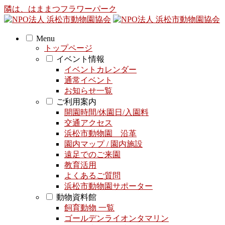
隣は、はままつフラワーパーク
Menu
トップページ
イベント情報
イベントカレンダー
通常イベント
お知らせ一覧
ご利用案内
開園時間/休園日/入園料
交通アクセス
浜松市動物園 沿革
園内マップ / 園内施設
遠足でのご来園
教育活用
よくあるご質問
浜松市動物園サポーター
動物資料館
飼育動物 一覧
ゴールデンライオンタマリン