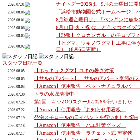
ナイトズー2026は、9月の土曜日に
2026.07.31
「浜松市動物園公式ホームページ」
2026.08.06
8月毎週金曜日は、「ペンギンに魚を
2026.08.01
8月11日(火・祝)は、どうぶつクイ
2025.08.06
【訃報】クロカンガルーのモロゾフ
2026.08.05
【ヒグマ、ツキノワグマ】工事に伴う
2026.08.02
日）（8月6日更新）
スタッフ日記一覧
【ホッキョクグマ】ユキの暑さ対策
2026.
08.
05
【サルのアパート】「サルのアパート季節のフ
2026.
08.
05
【Amazon】使用報告「ペットナチュラルバー
2026.
08.
03
トラの水堀清掃中
2026.
07.
30
第2回 キッZOOスクール2026を行いました
2026.
07.
26
【Amazon】使用報告「お知らせ用看板」
2026.
07.
22
発泡スチロールの日イベントを行いました🐻‍❄️
2026.
07.
19
【Amazon】使用報告「ハエ対策グッズ」
2026.
07.
18
【Amazon】使用報告「ラチェット式 剪定鋏」
2026.
07.
17