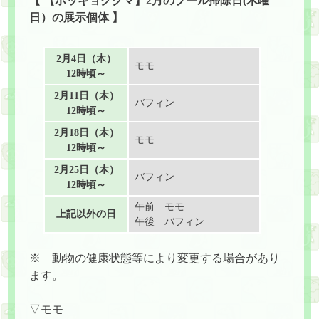
【 【ホッキョクグマ】2月のプール掃除日(木曜
日）の展示個体 】
2月4日（木）
モモ
12時頃～
2月11日（木）
バフィン
12時頃～
2月18日（木）
モモ
12時頃～
2月25日（木）
バフィン
12時頃～
午前 モモ
上記以外の日
午後 バフィン
※ 動物の健康状態等により変更する場合があり
ます。
▽モモ