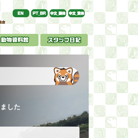
しました
。