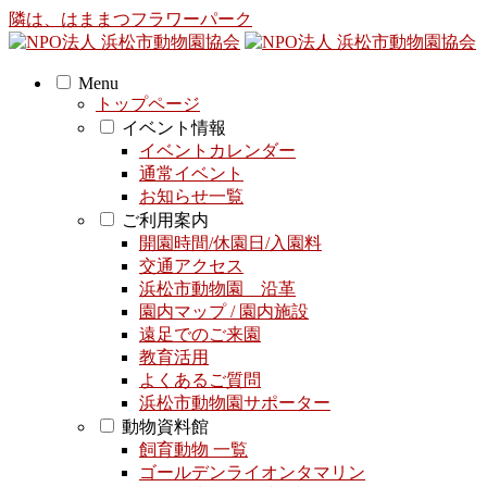
隣は、はままつフラワーパーク
Menu
トップページ
イベント情報
イベントカレンダー
通常イベント
お知らせ一覧
ご利用案内
開園時間/休園日/入園料
交通アクセス
浜松市動物園 沿革
園内マップ / 園内施設
遠足でのご来園
教育活用
よくあるご質問
浜松市動物園サポーター
動物資料館
飼育動物 一覧
ゴールデンライオンタマリン