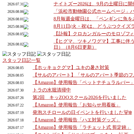
ナイトズー2026は、9月の土曜日に
2026.07.31
「浜松市動物園公式ホームページ」
2026.08.06
8月毎週金曜日は、「ペンギンに魚を
2026.08.01
8月11日(火・祝)は、どうぶつクイ
2025.08.06
【訃報】クロカンガルーのモロゾフ
2026.08.05
【ヒグマ、ツキノワグマ】工事に伴う
2026.08.02
日）（8月6日更新）
スタッフ日記一覧
【ホッキョクグマ】ユキの暑さ対策
2026.
08.
05
【サルのアパート】「サルのアパート季節のフ
2026.
08.
05
【Amazon】使用報告「ペットナチュラルバー
2026.
08.
03
トラの水堀清掃中
2026.
07.
30
第2回 キッZOOスクール2026を行いました
2026.
07.
26
【Amazon】使用報告「お知らせ用看板」
2026.
07.
22
発泡スチロールの日イベントを行いました🐻‍❄️
2026.
07.
19
【Amazon】使用報告「ハエ対策グッズ」
2026.
07.
18
【Amazon】使用報告「ラチェット式 剪定鋏」
2026.
07.
17