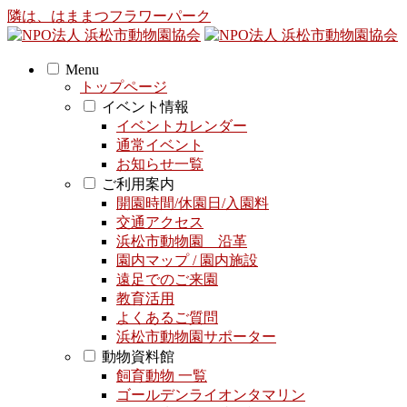
隣は、はままつフラワーパーク
Menu
トップページ
イベント情報
イベントカレンダー
通常イベント
お知らせ一覧
ご利用案内
開園時間/休園日/入園料
交通アクセス
浜松市動物園 沿革
園内マップ / 園内施設
遠足でのご来園
教育活用
よくあるご質問
浜松市動物園サポーター
動物資料館
飼育動物 一覧
ゴールデンライオンタマリン