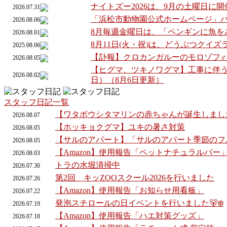
ナイトズー2026は、9月の土曜日に
2026.07.31
「浜松市動物園公式ホームページ」
2026.08.06
8月毎週金曜日は、「ペンギンに魚を
2026.08.01
8月11日(火・祝)は、どうぶつクイ
2025.08.06
【訃報】クロカンガルーのモロゾフ
2026.08.05
【ヒグマ、ツキノワグマ】工事に伴う
2026.08.02
日）（8月6日更新）
スタッフ日記一覧
【ワタボウシタマリンの赤ちゃんが誕生しまし
2026.
08.
07
【ホッキョクグマ】ユキの暑さ対策
2026.
08.
05
【サルのアパート】「サルのアパート季節のフ
2026.
08.
05
【Amazon】使用報告「ペットナチュラルバー
2026.
08.
03
トラの水堀清掃中
2026.
07.
30
第2回 キッZOOスクール2026を行いました
2026.
07.
26
【Amazon】使用報告「お知らせ用看板」
2026.
07.
22
発泡スチロールの日イベントを行いました🐻‍❄️
2026.
07.
19
【Amazon】使用報告「ハエ対策グッズ」
2026.
07.
18